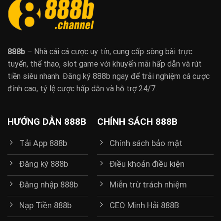
888b
– Nhà cái cá cược uy tín, cung cấp sòng bài trực
tuyến, thể thao, slot game với khuyến mãi hấp dẫn và rút
tiền siêu nhanh. Đăng ký 888b ngay để trải nghiệm cá cược
đỉnh cao, tỷ lệ cược hấp dẫn và hỗ trợ 24/7.
HƯỚNG DẪN 888B
CHÍNH SÁCH 888B
Tải App 888b
Chính sách bảo mật
Đăng ký 888b
Điều khoản điều kiện
Đăng nhập 888b
Miễn trừ trách nhiệm
Nạp Tiền 888b
CEO Minh Hải 888B