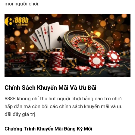
mọi người chơi.
Chính Sách Khuyến Mãi Và Ưu Đãi
888B không chỉ thu hút người chơi bằng các trò chơi
hấp dẫn mà còn bởi các chính sách khuyến mãi và ưu
đãi đầy giá trị.
Chương Trình Khuyến Mãi Đăng Ký Mới