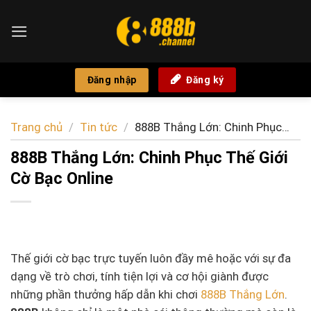
Bỏ
qua
nội
dung
Đăng nhập
Đăng ký
Trang chủ
/
Tin tức
/
888B Thắng Lớn: Chinh Phục
Thế Giới Cờ Bạc Online
888B Thắng Lớn: Chinh Phục Thế Giới
Cờ Bạc Online
Thế giới cờ bạc trực tuyến luôn đầy mê hoặc với sự đa
dạng về trò chơi, tính tiện lợi và cơ hội giành được
những phần thưởng hấp dẫn khi chơi
888B Thắng Lớn
.