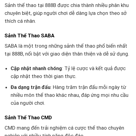
Sảnh thể thao tại 888B được chia thành nhiều phân khu
chuyên biệt, giúp người chơi dễ dàng lựa chọn theo sở
thích cá nhân.
Sảnh Thể Thao SABA
SABA là một trong những sảnh thể thao phổ biến nhất
tại 888B, nổi bật với giao diện thân thiện và dễ sử dụng.
Cập nhật nhanh chóng
: Tỷ lệ cược và kết quả được
cập nhật theo thời gian thực.
Đa dạng trận đấu
: Hàng trăm trận đấu mỗi ngày từ
nhiều môn thể thao khác nhau, đáp ứng mọi nhu cầu
của người chơi.
Sảnh Thể Thao CMD
CMD mang đến trải nghiệm cá cược thể thao chuyên
nghiệp với nhiều tính năng độc đáo.