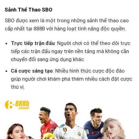
Sảnh Thể Thao SBO
SBO được xem là một trong những sảnh thể thao cao
cấp nhất tại 888B với hàng loạt tính năng độc quyền.
Trực tiếp trận đấu
: Người chơi có thể theo dõi trực
tiếp các trận đấu ngay trên nền tảng mà không cần
chuyển đổi sang ứng dụng khác.
Cá cược sáng tạo
: Nhiều hình thức cược độc đáo
giúp người chơi khám phá thêm nhiều cách đặt cược
thú vị.