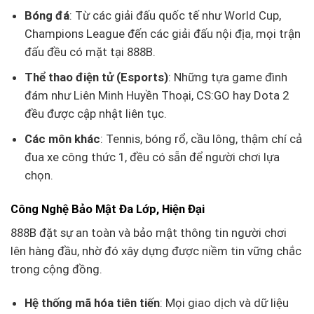
Bóng đá
: Từ các giải đấu quốc tế như World Cup,
Champions League đến các giải đấu nội địa, mọi trận
đấu đều có mặt tại 888B.
Thể thao điện tử (Esports)
: Những tựa game đình
đám như Liên Minh Huyền Thoại, CS:GO hay Dota 2
đều được cập nhật liên tục.
Các môn khác
: Tennis, bóng rổ, cầu lông, thậm chí cả
đua xe công thức 1, đều có sẵn để người chơi lựa
chọn.
Công Nghệ Bảo Mật Đa Lớp, Hiện Đại
888B đặt sự an toàn và bảo mật thông tin người chơi
lên hàng đầu, nhờ đó xây dựng được niềm tin vững chắc
trong cộng đồng.
Hệ thống mã hóa tiên tiến
: Mọi giao dịch và dữ liệu