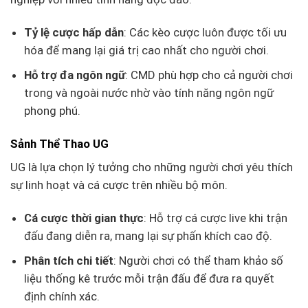
Tỷ lệ cược hấp dẫn
: Các kèo cược luôn được tối ưu
hóa để mang lại giá trị cao nhất cho người chơi.
Hỗ trợ đa ngôn ngữ
: CMD phù hợp cho cả người chơi
trong và ngoài nước nhờ vào tính năng ngôn ngữ
phong phú.
Sảnh Thể Thao UG
UG là lựa chọn lý tưởng cho những người chơi yêu thích
sự linh hoạt và cá cược trên nhiều bộ môn.
Cá cược thời gian thực
: Hỗ trợ cá cược live khi trận
đấu đang diễn ra, mang lại sự phấn khích cao độ.
Phân tích chi tiết
: Người chơi có thể tham khảo số
liệu thống kê trước mỗi trận đấu để đưa ra quyết
định chính xác.