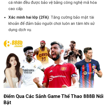
cá nhân đều được bảo vệ bằng công nghệ mã hóa
cao cấp.
Xác minh hai lớp (2FA)
: Tăng cường bảo mật tài
khoản để đảm bảo người chơi luôn an tâm khi sử
dụng dịch vụ.
Điểm Qua Các Sảnh Game Thể Thao 888B Nổi
Bật