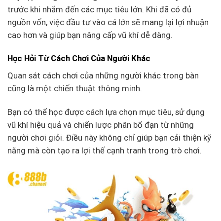
trước khi nhắm đến các mục tiêu lớn. Khi đã có đủ
nguồn vốn, việc đầu tư vào cá lớn sẽ mang lại lợi nhuận
cao hơn và giúp bạn nâng cấp vũ khí dễ dàng.
Học Hỏi Từ Cách Chơi Của Người Khác
Quan sát cách chơi của những người khác trong bàn
cũng là một chiến thuật thông minh.
Bạn có thể học được cách lựa chọn mục tiêu, sử dụng
vũ khí hiệu quả và chiến lược phân bổ đạn từ những
người chơi giỏi. Điều này không chỉ giúp bạn cải thiện kỹ
năng mà còn tạo ra lợi thế cạnh tranh trong trò chơi.