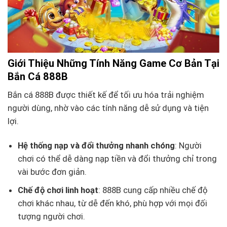
Giới Thiệu Những Tính Năng Game Cơ Bản Tại
Bắn Cá 888B
Bắn cá 888B được thiết kế để tối ưu hóa trải nghiệm
người dùng, nhờ vào các tính năng dễ sử dụng và tiện
lợi.
Hệ thống nạp và đổi thưởng nhanh chóng
: Người
chơi có thể dễ dàng nạp tiền và đổi thưởng chỉ trong
vài bước đơn giản.
Chế độ chơi linh hoạt
: 888B cung cấp nhiều chế độ
chơi khác nhau, từ dễ đến khó, phù hợp với mọi đối
tượng người chơi.