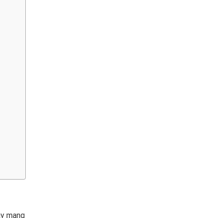
này mang