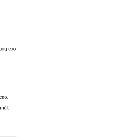
nâng cao
cao.
i mặt