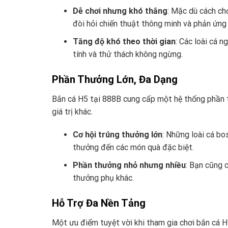
Dễ chơi nhưng khó thắng
: Mặc dù cách ch
đòi hỏi chiến thuật thông minh và phản ứng
Tăng độ khó theo thời gian
: Các loài cá 
tính và thử thách không ngừng.
Phần Thưởng Lớn, Đa Dạng
Bắn cá H5 tại 888B cung cấp một hệ thống phần 
giá trị khác.
Cơ hội trúng thưởng lớn
: Những loài cá b
thưởng đến các món quà đặc biệt.
Phần thưởng nhỏ nhưng nhiều
: Bạn cũng 
thưởng phụ khác.
Hỗ Trợ Đa Nền Tảng
Một ưu điểm tuyệt vời khi tham gia chơi bắn cá H5